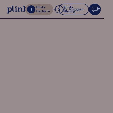
Plinkr
Plinkr
1
2
Over ons
Inloggen
Contact
Platform
Nazorg