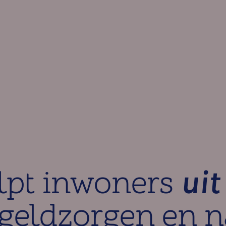
uit
lpt inwoners
 geldzorgen
en n